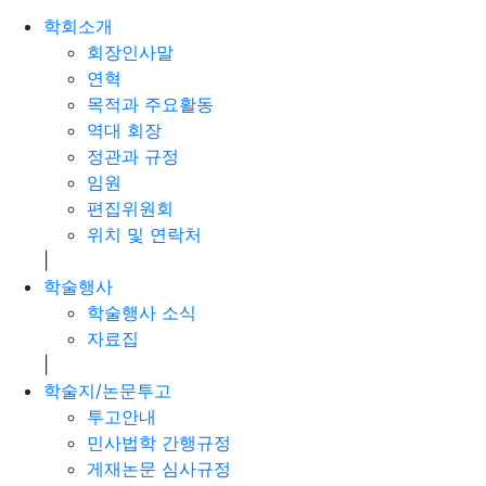
학회소개
회장인사말
연혁
목적과 주요활동
역대 회장
정관과 규정
임원
편집위원회
위치 및 연락처
|
학술행사
학술행사 소식
자료집
|
학술지/논문투고
투고안내
민사법학 간행규정
게재논문 심사규정