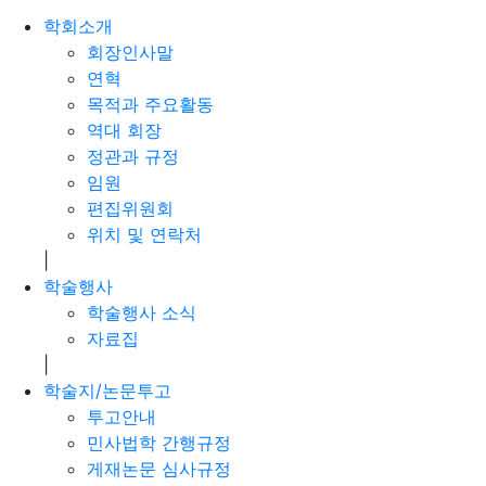
학회소개
회장인사말
연혁
목적과 주요활동
역대 회장
정관과 규정
임원
편집위원회
위치 및 연락처
|
학술행사
학술행사 소식
자료집
|
학술지/논문투고
투고안내
민사법학 간행규정
게재논문 심사규정