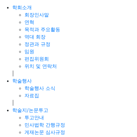
학회소개
회장인사말
연혁
목적과 주요활동
역대 회장
정관과 규정
임원
편집위원회
위치 및 연락처
|
학술행사
학술행사 소식
자료집
|
학술지/논문투고
투고안내
민사법학 간행규정
게재논문 심사규정