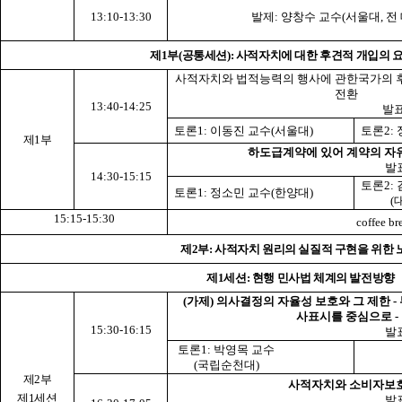
13:10-13:30
발제: 양창수 교수(서울대, 전
제1부(공통세션): 사적자치에 대한 후견적 개입의 
사적자치와 법적능력의 행사에 관
한국
가의 
전환
13:40-14:25
발표
토론1: 이동진 교수(서울대)
토론2:
제1부
하도급계약에 있어 계약의 자
발
14:30-15:15
토론2:
토론1: 정소민 교수(한양대)
(대구
15:15-15:30
coffee br
제2부: 사적자치 원리의 실질적 구현을 위한
제1세션: 현행
민사법
체계의 발전방향
(가제) 의사결정의 자율성 보호와 그 제한 -
사표시를 중심으로 -
15:30-16:15
발
토론1: 박영목 교수
(국립순천대)
제2부
사적자치와 소비자보
제1세션
발