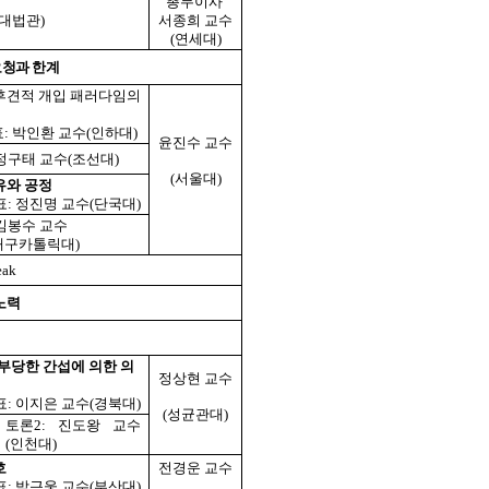
총무이사
 대법관)
서종희 교수
(연세대)
요청과 한계
후견적 개입 패러다임의
: 박인환 교수(인하대)
윤진수 교수
 정구태 교수(조선대)
(서울대)
유와 공정
표: 정진명 교수(단국대)
 김봉수 교수
카톨릭대)
eak
 노력
 부당한 간섭에 의한 의
정상현 교수
표: 이지은 교수(경북대)
(성균관대)
토론2: 진도왕 교수
(인천대)
호
전경운 교수
표: 박근웅 교수(부산대)