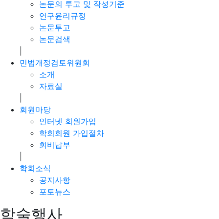
논문의 투고 및 작성기준
연구윤리규정
논문투고
논문검색
|
민법개정검토위원회
소개
자료실
|
회원마당
인터넷 회원가입
학회회원 가입절차
회비납부
|
학회소식
공지사항
포토뉴스
학술행사