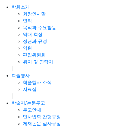
학회소개
회장인사말
연혁
목적과 주요활동
역대 회장
정관과 규정
임원
편집위원회
위치 및 연락처
|
학술행사
학술행사 소식
자료집
|
학술지/논문투고
투고안내
민사법학 간행규정
게재논문 심사규정