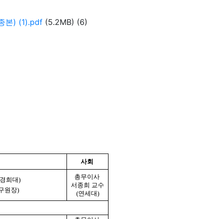
ᅩᆼ본) (1).pdf
(5.2MB)
(6)
사회
총무이사
, 경희대)
서종희 교수
구원장)
(연세대)