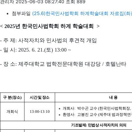
관리자
2025-06-03 08:27:40
조회 889
첨부파일
(25.6)한국민사법학회 하계학술대회 자료집(최ᄌ
< 2
025년
한국
민사법
학회
하계 학술대회
>
- 주 제
:
사적자치와
민사법
의 후견적 개입
- 일 시
: 2025. 6. 21.(
토
) 13:00 ~
- 장 소
:
제주대학교 법학전문대학원 대강당 / 호텔난타
구 분(장소)
시간 및 장소
내 용
개회사: 박수곤 교수 (
한국
민사법
학회
장
개회식
13:00-13:10
환영사: 고봉진 교수 (제주대 법과정책연
기조발제: 민법상 사적자치의 의의