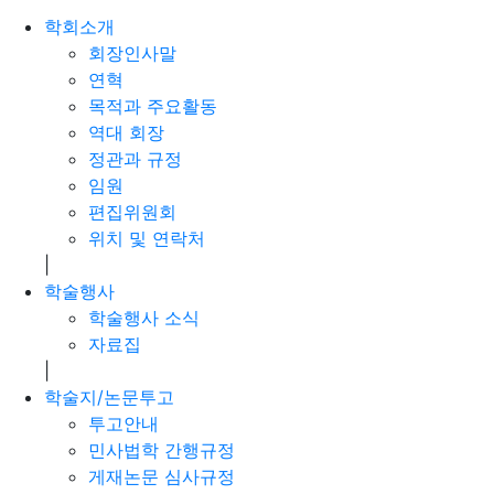
학회소개
회장인사말
연혁
목적과 주요활동
역대 회장
정관과 규정
임원
편집위원회
위치 및 연락처
|
학술행사
학술행사 소식
자료집
|
학술지/논문투고
투고안내
민사법학 간행규정
게재논문 심사규정