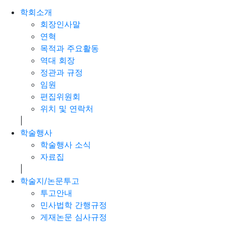
학회소개
회장인사말
연혁
목적과 주요활동
역대 회장
정관과 규정
임원
편집위원회
위치 및 연락처
|
학술행사
학술행사 소식
자료집
|
학술지/논문투고
투고안내
민사법학 간행규정
게재논문 심사규정