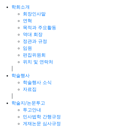
학회소개
회장인사말
연혁
목적과 주요활동
역대 회장
정관과 규정
임원
편집위원회
위치 및 연락처
|
학술행사
학술행사 소식
자료집
|
학술지/논문투고
투고안내
민사법학 간행규정
게재논문 심사규정