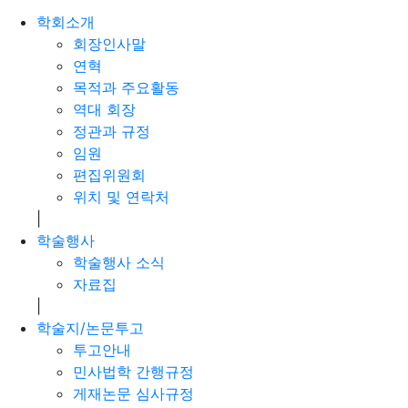
학회소개
회장인사말
연혁
목적과 주요활동
역대 회장
정관과 규정
임원
편집위원회
위치 및 연락처
|
학술행사
학술행사 소식
자료집
|
학술지/논문투고
투고안내
민사법학 간행규정
게재논문 심사규정