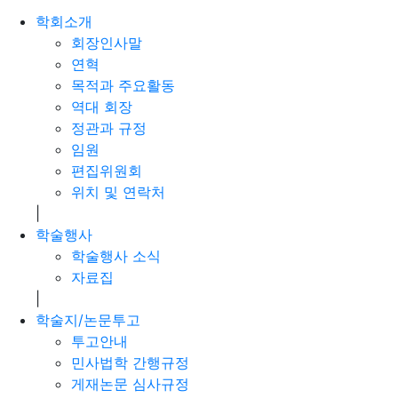
학회소개
회장인사말
연혁
목적과 주요활동
역대 회장
정관과 규정
임원
편집위원회
위치 및 연락처
|
학술행사
학술행사 소식
자료집
|
학술지/논문투고
투고안내
민사법학 간행규정
게재논문 심사규정