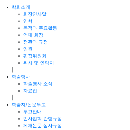
학회소개
회장인사말
연혁
목적과 주요활동
역대 회장
정관과 규정
임원
편집위원회
위치 및 연락처
|
학술행사
학술행사 소식
자료집
|
학술지/논문투고
투고안내
민사법학 간행규정
게재논문 심사규정